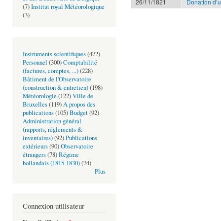
26/11/1821
Donation d’u
(7)
Institut royal Météorologique
(3)
Instruments scientifiques
(472)
Personnel
(300)
Comptabilité
(factures, comptes, ...)
(228)
Bâtiment de l'Observatoire
(construction & entretien)
(198)
Météorologie
(122)
Ville de
Bruxelles
(119)
A propos des
publications
(105)
Budget
(92)
Administration général
(rapports, réglements &
inventaires)
(92)
Publications
extérieurs
(90)
Observatoire
étrangers
(78)
Régime
hollandais (1815-1830)
(74)
Plus
Connexion utilisateur