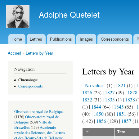
All
con
Adolphe Quetelet
prin
Home
Lettres
Publications
Images
Correspondents
P
Menu principal
Accueil
»
Letters by Year
Vous êtes ici
Letters by Year
Navigation
Chronologie
- No value -
(1)
|
1821
(1)
|
1
Correspondents
1826
(23)
|
1827
(49)
|
1828
1832
(31)
|
1835
(1)
|
1838
(
(1)
|
1844
(64)
|
1845
(65)
|
1
Observatoire royal de Belgique
(40)
|
1850
(80)
|
1851
(56)
|
(1126)
Observatoire royal de
(142)
|
1856
(129)
|
1857
(1
Belgique
(539)
Ville de
Bruxelles
(113)
Académie
Titre
royale des Sciences, des Lettres
et des Beaux-Arts de Belgique