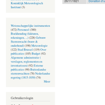
26/11/1821
Donation d’u
Koninklijk Meteorologisch
Instituut
(3)
Wetenschappelijke instrumenten
(472)
Personeel
(300)
Boekhouding (fakturen,
rekeningen, ...)
(228)
Gebouw
Sterrenwacht (bouw &
onderhoud)
(198)
Meteorologie
(122)
Stad Brussel
(119)
Over
publicaties
(105)
Budget
(92)
Algemene adminstratie (
verslagen, reglementen en
inventarissen)
(92)
Externe
publicaties
(90)
Buitenlandse
sterrenwachten
(78)
Nederlandse
regering (1815-1830)
(74)
Meer
Gebruikerslogin