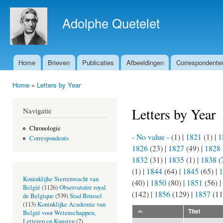
Ove
en 
Adolphe Quetelet
de 
gaa
Home
Brieven
Publicaties
Afbeeldingen
Correspondente
Hoofdmenu
Home
»
Letters by Year
U bent hier
Letters by Year
Navigatie
Chronologie
- No value -
(1)
|
1821
(1)
|
1
Correspondents
1826
(23)
|
1827
(49)
|
1828
1832
(31)
|
1835
(1)
|
1838
(
(1)
|
1844
(64)
|
1845
(65)
|
1
Koninklijke Sterrenwacht van
(40)
|
1850
(80)
|
1851
(56)
|
België
(1126)
Observatoire royal
(142)
|
1856
(129)
|
1857
(1
de Belgique
(539)
Stad Brussel
(113)
Koninklijke Academie van
Titel
België voor Wetenschappen,
Letteren en Kunsten
(7)