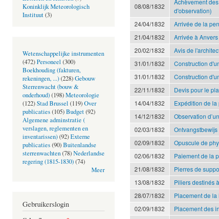
Achèvement des tr
08/08/1832
Koninklijk Meteorologisch
d'observation)
Instituut
(3)
24/04/1832
Arrivée de la pe
21/04/1832
Arrivée à Anvers
20/02/1832
Avis de l'archite
Wetenschappelijke instrumenten
(472)
Personeel
(300)
31/01/1832
Construction d'
Boekhouding (fakturen,
31/01/1832
Construction d'u
rekeningen, ...)
(228)
Gebouw
Sterrenwacht (bouw &
22/11/1832
Devis pour le pl
onderhoud)
(198)
Meteorologie
14/04/1832
Expédition de l
(122)
Stad Brussel
(119)
Over
publicaties
(105)
Budget
(92)
14/12/1832
Observation d’u
Algemene adminstratie (
verslagen, reglementen en
02/03/1832
Ontvangstbewijs 
inventarissen)
(92)
Externe
02/09/1832
Opuscule de phy
publicaties
(90)
Buitenlandse
sterrenwachten
(78)
Nederlandse
02/06/1832
Paiement de la 
regering (1815-1830)
(74)
21/08/1832
Pierres de suppo
Meer
13/08/1832
Piliers destinés à
28/07/1832
Placement de la 
Gebruikerslogin
02/09/1832
Placement des in