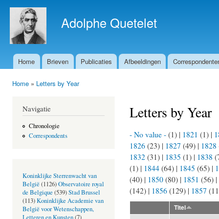
Ove
en 
Adolphe Quetelet
de 
gaa
Home
Brieven
Publicaties
Afbeeldingen
Correspondente
Hoofdmenu
Home
»
Letters by Year
U bent hier
Letters by Year
Navigatie
Chronologie
- No value -
(1)
|
1821
(1)
|
1
Correspondents
1826
(23)
|
1827
(49)
|
1828
1832
(31)
|
1835
(1)
|
1838
(
(1)
|
1844
(64)
|
1845
(65)
|
1
Koninklijke Sterrenwacht van
(40)
|
1850
(80)
|
1851
(56)
|
België
(1126)
Observatoire royal
(142)
|
1856
(129)
|
1857
(1
de Belgique
(539)
Stad Brussel
(113)
Koninklijke Academie van
Titel
België voor Wetenschappen,
Letteren en Kunsten
(7)