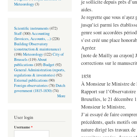
je sollicite depuis près d’u
Meteorology
(3)
aides.
Je regrette que vous n’ayez
jusqu’ici parmi les établis
Scientific instruments
(472)
genre sont accordées périod
Staff
(300)
Accounting
(Invoices, Accounts, ...)
(228)
s’est créé une place honora
Building Observatory
Agréez
(construction & maintenance)
[note de Mailly au crayon] J
(198)
Meteorology
(122)
City of
Brussels
(119)
About
corrections sur le manuscri
publications
(105)
Budget
(92)
General Administration (reports,
1858
regulations & inventories)
(92)
External publications
(90)
À Monsieur le Ministre de 
Foreign observatories
(78)
Dutch
Rapport sur l’Observatoire
government (1815-1830)
(74)
More
Bruxelles, le 21 décembre 
Monsieur le Ministre,
J’ai essayé de faire compre
User login
précédents, quels motifs on
Username
*
nature dirigé les travaux de