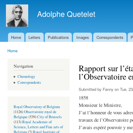
Ski
mai
Adolphe Quetelet
con
Home
Letters
Publications
Images
Correspondents
P
Main menu
Home
You are here
Rapport sur l’éta
Navigation
l’Observatoire 
Chronology
Correspondents
Submitted by
Fanny
on Tue, 23
1858
Monsieur le Ministre,
Royal Observatory of Belgium
J’ai l’honneur de vous adres
(1126)
Observatoire royal de
Belgique
(539)
City of Brussels
travaux de l’Observatoire p
(113)
Royal Academie of
J’avais espéré pouvoir y m
Science, Letters and Fine arts of
Belgium
(7)
Royal Institute of