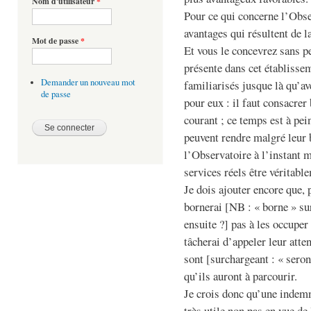
Nom d'utilisateur
*
Pour ce qui concerne l’Obser
avantages qui résultent de 
Mot de passe
*
Et vous le concevrez sans pe
présente dans cet établissem
Demander un nouveau mot
familiarisés jusque là qu’av
de passe
pour eux : il faut consacrer
courant ; ce temps est à pe
peuvent rendre malgré leur b
l’Observatoire à l’instant 
services réels être véritable
Je dois ajouter encore que, 
bornerai [NB : « borne » sur
ensuite ?] pas à les occuper
tâcherai d’appeler leur atte
sont [surchargeant : « seront
qu’ils auront à parcourir.
Je crois donc qu’une inde
très utile non pas en vue d