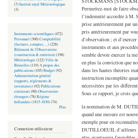
STOCKMANS [STOCKM
(7)
Institut royal Météorologique
Permettez-moi de faire obse
(3)
l’indemnité accordée à M.
prise antérieurement par un 
pris antérieurement par vou
Instruments scientifiques
(472)
d’observation ; et d’exerce
Personnel
(300)
Comptabilité
(factures, comptes, ...)
(228)
instruments et aux procédés
Bâtiment de l'Observatoire
semble devoir exercer la mei
(construction & entretien)
(198)
Météorologie
(122)
Ville de
en plus la conviction que n
Bruxelles
(119)
A propos des
dans les hautes théories ma
publications
(105)
Budget
(92)
Administration général
instruction incomplète quan
(rapports, réglements &
nécessitées par les différent
inventaires)
(92)
Publications
extérieurs
(90)
Observatoire
Sous ce rapport, je crois qu
étrangers
(78)
Régime
hollandais (1815-1830)
(74)
la nomination de M. DUTIL
Plus
quand une mesure est nouvel
exemple pour en reconnaître
Connexion utilisateur
DUTILLOEUIL d’ailleurs m’
plus avantageux favorables.