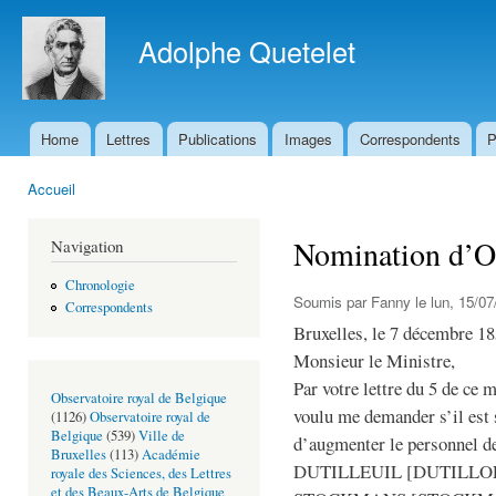
All
con
Adolphe Quetelet
prin
Home
Lettres
Publications
Images
Correspondents
P
Menu principal
Accueil
Vous êtes ici
Nomination d’Os
Navigation
Chronologie
Soumis par
Fanny
le lun, 15/07
Correspondents
Bruxelles, le 7 décembre 1
Monsieur le Ministre,
Par votre lettre du 5 de ce 
Observatoire royal de Belgique
voulu me demander s’il est
(1126)
Observatoire royal de
Belgique
(539)
Ville de
d’augmenter le personnel de
Bruxelles
(113)
Académie
DUTILLEUIL [DUTILLOEUL
royale des Sciences, des Lettres
et des Beaux-Arts de Belgique