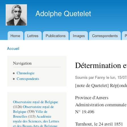
All
con
Adolphe Quetelet
prin
Home
Lettres
Publications
Images
Correspondents
P
Menu principal
Accueil
Vous êtes ici
Détermination e
Navigation
Chronologie
Soumis par
Fanny
le lun, 15/07
Correspondents
[note de Quetelet] Rép[ondu
Province d'Anvers
Observatoire royal de Belgique
Administration communale d
(1126)
Observatoire royal de
N° 19.496
Belgique
(539)
Ville de
Bruxelles
(113)
Académie
royale des Sciences, des Lettres
Turnhout, le 24 avril 1851
et des Beaux-Arts de Belgique