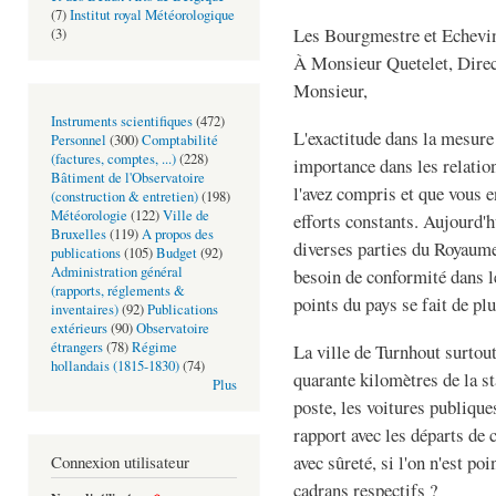
(7)
Institut royal Météorologique
Les Bourgmestre et Echevi
(3)
À Monsieur Quetelet, Direct
Monsieur,
Instruments scientifiques
(472)
L'exactitude dans la mesure
Personnel
(300)
Comptabilité
(factures, comptes, ...)
(228)
importance dans les relatio
Bâtiment de l'Observatoire
l'avez compris et que vous en
(construction & entretien)
(198)
Météorologie
(122)
Ville de
efforts constants. Aujourd'
Bruxelles
(119)
A propos des
diverses parties du Royaume 
publications
(105)
Budget
(92)
Administration général
besoin de conformité dans le
(rapports, réglements &
points du pays se fait de plu
inventaires)
(92)
Publications
extérieurs
(90)
Observatoire
étrangers
(78)
Régime
La ville de Turnhout surtout
hollandais (1815-1830)
(74)
quarante kilomètres de la st
Plus
poste, les voitures publiqu
rapport avec les départs de
avec sûreté, si l'on n'est po
Connexion utilisateur
cadrans respectifs ?