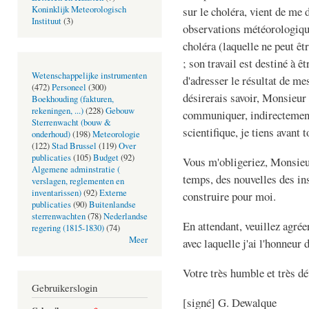
sur le choléra, vient de m
Koninklijk Meteorologisch
Instituut
(3)
observations météorologiqu
choléra (laquelle ne peut êt
; son travail est destiné à 
Wetenschappelijke instrumenten
d'adresser le résultat de me
(472)
Personeel
(300)
désirerais savoir, Monsieur l
Boekhouding (fakturen,
rekeningen, ...)
(228)
Gebouw
communiquer, indirectement,
Sterrenwacht (bouw &
scientifique, je tiens avant 
onderhoud)
(198)
Meteorologie
(122)
Stad Brussel
(119)
Over
publicaties
(105)
Budget
(92)
Vous m'obligeriez, Monsieu
Algemene adminstratie (
temps, des nouvelles des in
verslagen, reglementen en
inventarissen)
(92)
Externe
construire pour moi.
publicaties
(90)
Buitenlandse
sterrenwachten
(78)
Nederlandse
En attendant, veuillez agrée
regering (1815-1830)
(74)
Meer
avec laquelle j'ai l'honneur 
Votre très humble et très dé
Gebruikerslogin
[signé] G. Dewalque