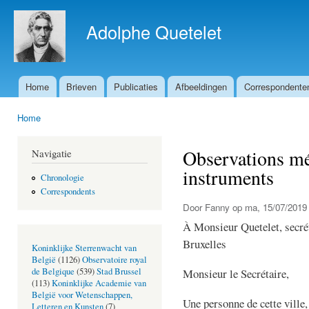
Ove
en 
Adolphe Quetelet
de 
gaa
Home
Brieven
Publicaties
Afbeeldingen
Correspondente
Hoofdmenu
Home
U bent hier
Observations mé
Navigatie
instruments
Chronologie
Correspondents
Door
Fanny
op ma, 15/07/2019 
À Monsieur Quetelet, secrét
Bruxelles
Koninklijke Sterrenwacht van
België
(1126)
Observatoire royal
Monsieur le Secrétaire,
de Belgique
(539)
Stad Brussel
(113)
Koninklijke Academie van
België voor Wetenschappen,
Une personne de cette ville,
Letteren en Kunsten
(7)